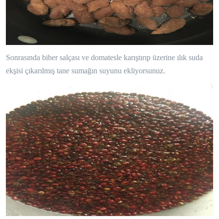
Sonrasında biber salçası ve domatesle karıştırıp üzerine ılık suda
ekşisi çıkarılmış tane sumağın suyunu ekliyorsunuz.