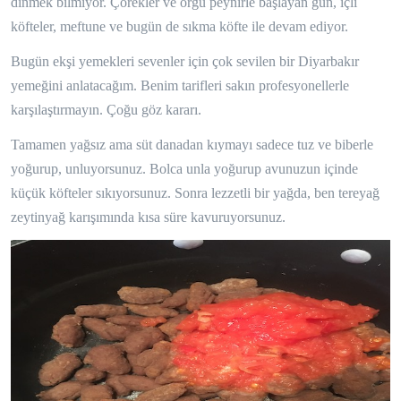
dinmek bilmiyor. Çörekler ve örgü peynirle başlayan gün, içli
köfteler, meftune ve bugün de sıkma köfte ile devam ediyor.
Bugün ekşi yemekleri sevenler için çok sevilen bir Diyarbakır
yemeğini anlatacağım. Benim tarifleri sakın profesyonellerle
karşılaştırmayın. Çoğu göz kararı.
Tamamen yağsız ama süt danadan kıymayı sadece tuz ve biberle
yoğurup, unluyorsunuz. Bolca unla yoğurup avunuzun içinde
küçük köfteler sıkıyorsunuz. Sonra lezzetli bir yağda, ben tereyağ
zeytinyağ karışımında kısa süre kavuruyorsunuz.