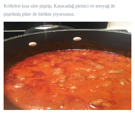
Köfteleri kısa süre pişirip, Karacadağ pirinici ve tereyağ ile
pişirilmiş pilav ile birlikte yiyorsunuz.